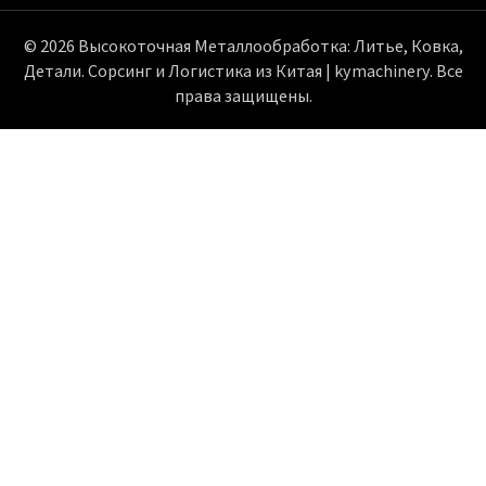
© 2026 Высокоточная Металлообработка: Литье, Ковка,
Детали. Сорсинг и Логистика из Китая | kymachinery. Все
права защищены.